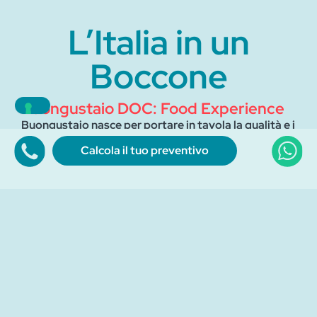
L’Italia in un
Boccone
Buongustaio DOC: Food Experience
Buongustaio nasce per portare in tavola la qualità e i
sapori autentici del territorio.
Calcola il tuo preventivo
È un invito a riscoprire prodotti selezionati con cura,
raccontati con uno stile caldo e contemporaneo.
L’obiettivo è chiaro: trasformare una realtà locale in un
marchio riconoscibile, capace di parlare a chi cerca
gusto, autenticità e attenzione al dettaglio, anche
online.
La trasformazione con ADEL DIGITAL