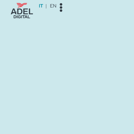
Vai
IT
EN
al
contenuto