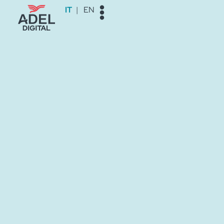
Vai
IT
EN
al
contenuto