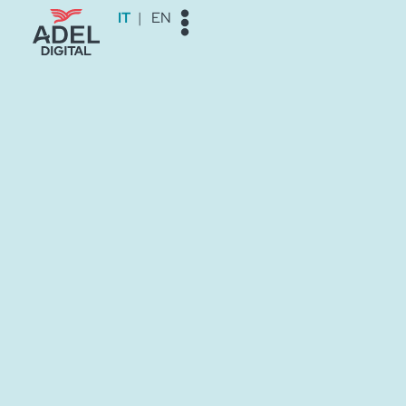
Vai
IT
EN
al
contenuto