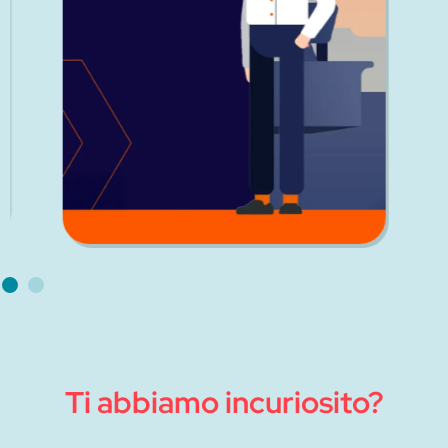
Ti abbiamo incuriosito?